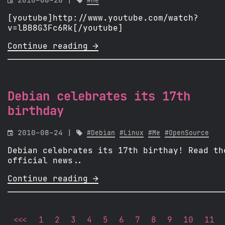

2010-08-28 |

#Me
[youtube]http://www.youtube.com/watch?
v=lBB8G3Fc6Rk[/youtube]
Continue reading 
Debian celebrates its 17th
birthday

2010-08-24 |

#Debian
#Linux
#Me
#OpenSource
Debian celebrates its 17th birthay! Read th
official news..
Continue reading 
<<<
1
2
3
4
5
6
7
8
9
10
11