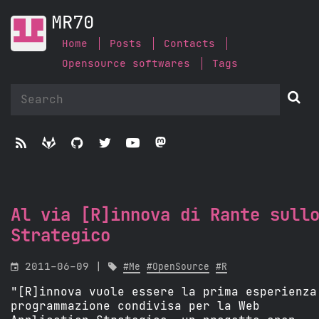
MR70
Home
Posts
Contacts
Opensource softwares
Tags






Al via [R]innova di Rante sull
Strategico

2011-06-09 |

#Me
#OpenSource
#R
"[R]innova vuole essere la prima esperienza
programmazione condivisa per la Web