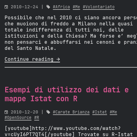

2010-12-24 |

#Africa
#Me
#Volontariato
Possibile che nel 2010 ci siano ancora pers
che muoiono di freddo a Milano nella quasi
totale indifferenza di tutti noi, delle
istituzioni e della Chiesa? Ma forse e’ meg
non pensarci e abbuffarsi nei cenoni e pran
del Santo Natale.
Continue reading 
Esempi di utilizzo dei dati e
mappe Istat con R

2010-12-20 |

#Carate Brianza
#Istat
#Me
#OpenSource
#R
[youtube]http://www.youtube.com/watch?
v=cUyI6PT7QT4[/youtube] Trovate su R-Istat