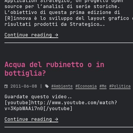
Application Strategico, un progetto open
source per l’analisi di serie storiche.
L’obiettivo di questa prima edizione di
[R]innova è lo sviluppo del layout grafico 
risultati prodotti da Strategico….
Continue reading 
Acqua del rubinetto o in
bottiglia?

2011-06-08 |

#Ambiente
#Economia
#Me
#Politica
Guardate questo video..
[youtube]http://www.youtube.com/watch?
v=3KpbWAAi7n0[/youtube]
Continue reading 