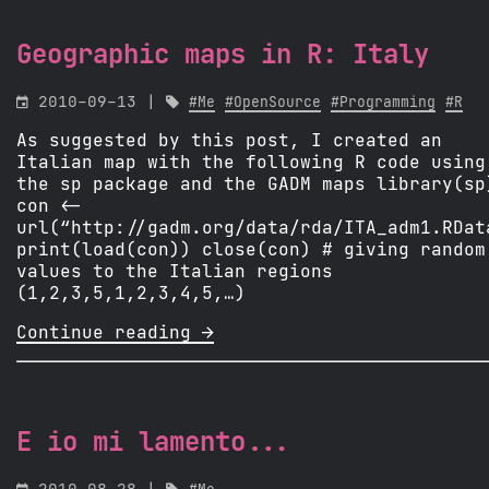
Geographic maps in R: Italy

2010-09-13 |

#Me
#OpenSource
#Programming
#R
As suggested by this post, I created an
Italian map with the following R code using
the sp package and the GADM maps library(sp
con <-
url(“http://gadm.org/data/rda/ITA_adm1.RDat
print(load(con)) close(con) # giving random
values to the Italian regions
(1,2,3,5,1,2,3,4,5,…)
Continue reading 
E io mi lamento...