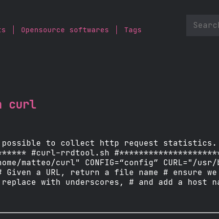
ts
Opensource softwares
Tags
h curl
 possible to collect http request statistics.
****** #curl-rrdtool.sh #********************
home/matteo/curl" CONFIG=“config” CURL="/usr/
# Given a URL, return a file name # ensure we
 replace with underscores, # and add a host n