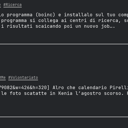
e
#Ricerca
lo programma (boinc) e installalo sul tuo com
 programma si collega ai centri di ricerca, s
 i risultati scaicando poi un nuovo job….
#Me
#Volontariato
79082&w=426&h=320] Alro che calendario Pirell
 le foto scatatte in Kenia l’agostro scorso. 