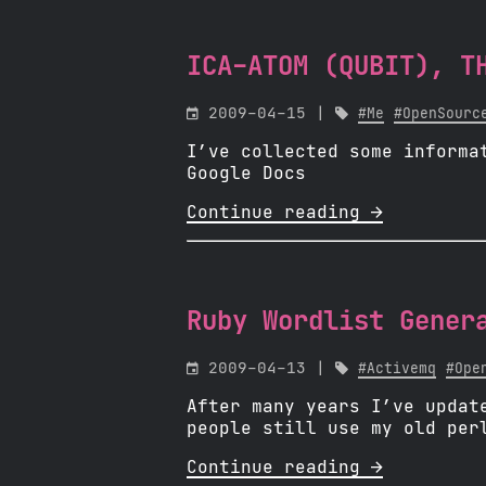
ICA-ATOM (QUBIT), T

2009-04-15 |

#Me
#OpenSourc
I’ve collected some informa
Google Docs
Continue reading 
Ruby Wordlist Gener

2009-04-13 |

#Activemq
#Ope
After many years I’ve updat
people still use my old per
Continue reading 