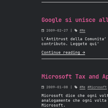
Google si unisce al

2009-02-27 |

#Me
L’Antitrust della Comunita’
contributo. Leggete qui'
Continue reading 
Microsoft Tax and A

2009-01-08 |

#Me
#Microsoft
Microsoft dice che ogni vol
analogamente che ogni volta
Microsoft.