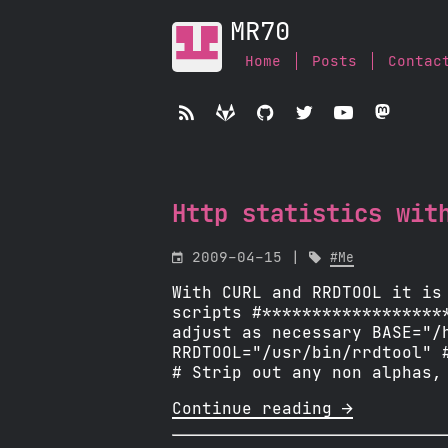
MR70
Home
Posts
Contac





Http statistics wit

2009-04-15 |

#Me
With CURL and RRDTOOL it is
scripts #******************
adjust as necessary BASE="/
RRDTOOL="/usr/bin/rrdtool" 
# Strip out any non alphas,
Continue reading 