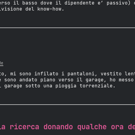
erso il basso dove il dipendente e’ passivo) 
ivisione del know-how.
Me
to, mi sono infilato i pantaloni, vestito len
e sono andato piano verso il garage, ho messo
l garage sotto una pioggia torrenziale.
la ricerca donando qualche ora d