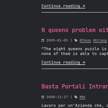
Continue reading 
N queens problem wi

2009-01-05 |

#Chess
#Erlang
“The eight queens puzzle is
none of them is able to cap
Continue reading 
Basta Portali Intra

2008-12-27 |

#Me
Lavoro per un’Azienda che, 