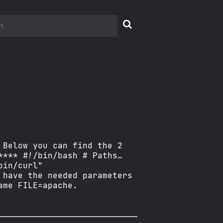

 Below you can find the 2
**** #!/bin/bash # Paths…
bin/curl"
 have the needed parameters
ame FILE=apache.