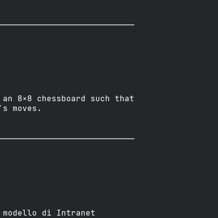
 an 8×8 chessboard such that
’s moves.
 modello di Intranet