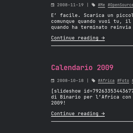

2008-11-19 |

#Me
#OpenSourc
E’ facile. Scarica un picco
comunque quando vuoi tu, il
quando ha terminato reinvia
Continue reading 
Calendario 2009

2008-10-18 |

#Africa
#Foto
[slideshow id=7926335344367
di Binario per l’Africa con
2009!
Continue reading 