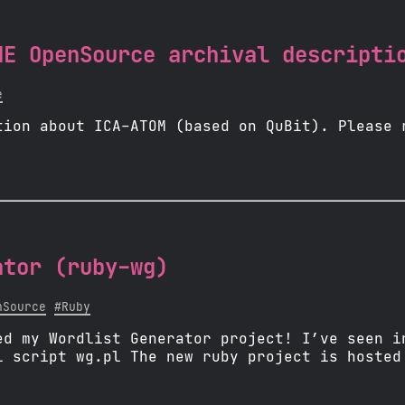
HE OpenSource archival descripti
e
tion about ICA-ATOM (based on QuBit). Please 
ator (ruby-wg)
nSource
#Ruby
ed my Wordlist Generator project! I’ve seen i
l script wg.pl The new ruby project is hosted